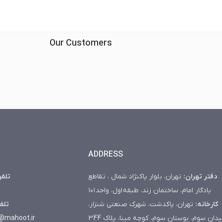
Our Customers
ADDRESS
دفتر تهران:
تهران، بلوار پاکنژاد شمال ، تقاطع
تلف:
یادگار امام، ساختمان زند، طبقه اول، واحد ۱۰۱
کارخانه:
تهران، پاکدشت، شهرک صنعتی شنزار،
تل:
@mahoot.ir
دان سوم، بوستان سوم، کوچه مینا، پلاک 344