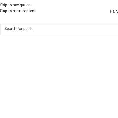
Nothing Found
Skip to navigation
Skip to main content
HO
Apologies, but no results were found. Perhaps searching will help fin