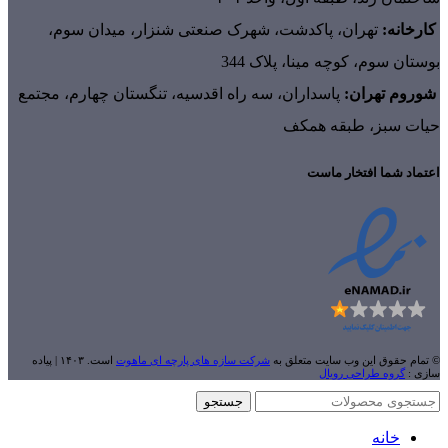
کارخانه:
تهران، پاکدشت، شهرک صنعتی شنزار، میدان سوم،
بوستان سوم، کوچه مینا، پلاک 344
شوروم تهران:
پاسداران، سه راه اقدسیه، تنگستان چهارم، مجتمع
حیات سبز، طبقه همکف
اعتماد شما افتخار ماست
© تمام حقوق این وب سایت متعلق به
شرکت سازه های پارچه ای ماهوت
است. ۱۴۰۳ | پیاده
سازی :
گروه طراحی رویال
جستجو
خانه