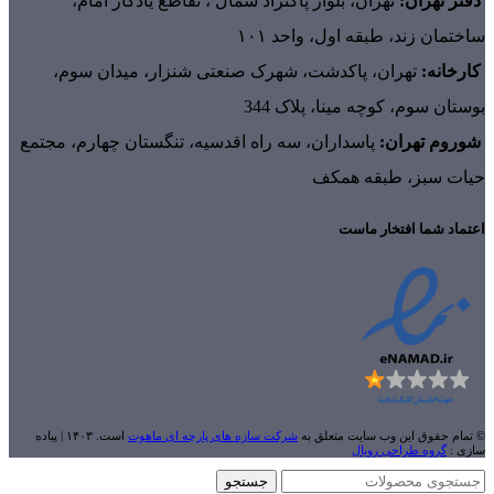
دفتر تهران:
تهران، بلوار پاکنژاد شمال ، تقاطع یادگار امام،
ساختمان زند، طبقه اول، واحد ۱۰۱
کارخانه:
تهران، پاکدشت، شهرک صنعتی شنزار، میدان سوم،
بوستان سوم، کوچه مینا، پلاک 344
شوروم تهران:
پاسداران، سه راه اقدسیه، تنگستان چهارم، مجتمع
حیات سبز، طبقه همکف
اعتماد شما افتخار ماست
© تمام حقوق این وب سایت متعلق به
شرکت سازه های پارچه ای ماهوت
است. ۱۴۰۳ | پیاده
سازی :
گروه طراحی رویال
جستجو