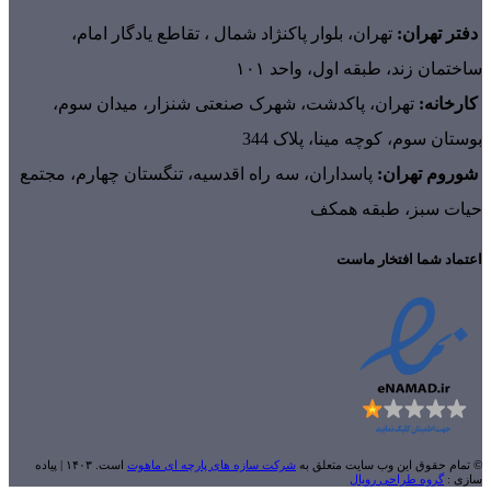
دفتر تهران:
تهران، بلوار پاکنژاد شمال ، تقاطع یادگار امام،
ساختمان زند، طبقه اول، واحد ۱۰۱
کارخانه:
تهران، پاکدشت، شهرک صنعتی شنزار، میدان سوم،
بوستان سوم، کوچه مینا، پلاک 344
شوروم تهران:
پاسداران، سه راه اقدسیه، تنگستان چهارم، مجتمع
حیات سبز، طبقه همکف
اعتماد شما افتخار ماست
© تمام حقوق این وب سایت متعلق به
شرکت سازه های پارچه ای ماهوت
است. ۱۴۰۳ | پیاده
سازی :
گروه طراحی رویال