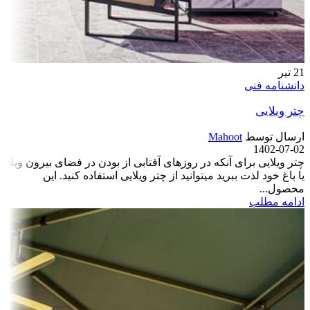
21
تیر
دانشنامه فنی
چتر ویلایی
ارسال توسط
Mahoot
1402-07-02
چتر ویلایی برای آن­که در روزهای آفتابی از بودن در فضای بیرون ویلا
یا باغ خود لذت ببرید می­توانید از چتر ویلایی استفاده کنید. این
محصول...
ادامه مطلب