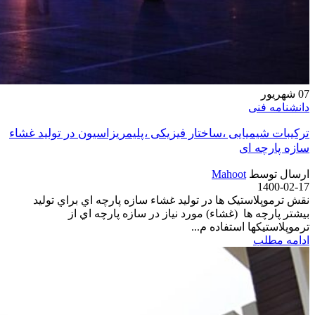
07
شهریور
دانشنامه فنی
ترکیبات شیمیایی ،ساختار فیزیکی ،پلیمریزاسیون در تولید غشاء
سازه پارچه ای
ارسال توسط
Mahoot
1400-02-17
نقش ترموپلاستیک ها در توليد غشاء سازه پارچه اي براي توليد
بيشتر پارچه ها (غشاء) مورد نياز در سازه پارچه اي از
ترموپلاستیکها استفاده م...
ادامه مطلب